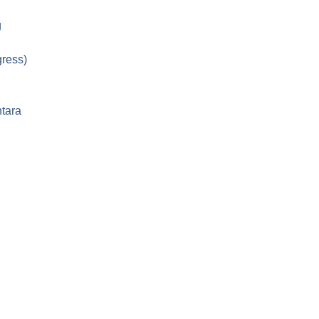
g
ress)
tara