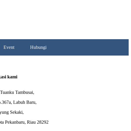
te Online
Event
Hubungi
kasi kami
. Tuanku Tambusai,
.367a, Labuh Baru,
yung Sekaki,
ta Pekanbaru, Riau 28292