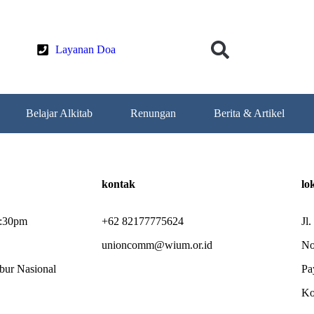
Layanan Doa
Dona
Belajar Alkitab
Renungan
Berita & Artikel
kontak
lo
4:30pm
+62 82177775624
Jl
unioncomm@wium.or.id
No
bur Nasional
Pa
Ko