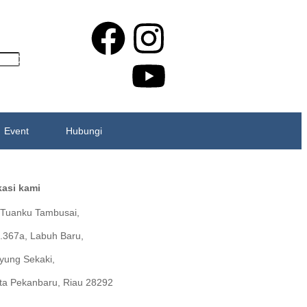
te Online
Event
Hubungi
kasi kami
. Tuanku Tambusai,
.367a, Labuh Baru,
yung Sekaki,
ta Pekanbaru, Riau 28292