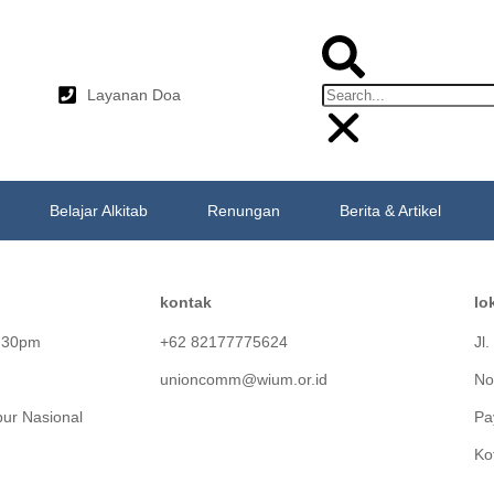
Layanan Doa
Dona
Belajar Alkitab
Renungan
Berita & Artikel
kontak
lo
4:30pm
+62 82177775624
Jl
unioncomm@wium.or.id
No
bur Nasional
Pa
Ko