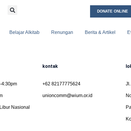
DONATE ONLINE
Belajar Alkitab
Renungan
Berita & Artikel
E
kontak
lo
0-4:30pm
+62 82177775624
Jl
pm
unioncomm@wium.or.id
No
Libur Nasional
Pa
Ko