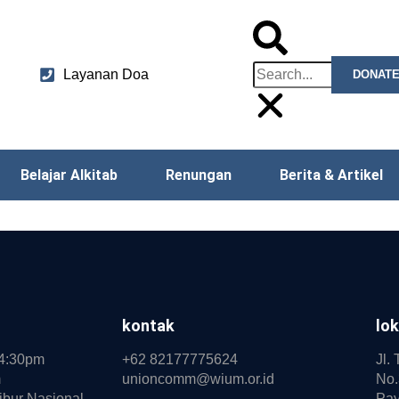
Layanan Doa
DONATE
Belajar Alkitab
Renungan
Berita & Artikel
kontak
lok
-4:30pm
+62 82177775624
Jl.
m
unioncomm@wium.or.id
No.
ibur Nasional
Pay