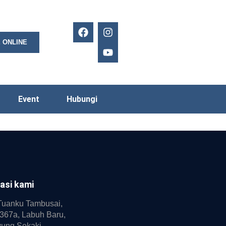
 ONLINE
Event
Hubungi
asi kami
 Tuanku Tambusai,
367a, Labuh Baru,
ung Sekaki,