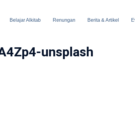
Belajar Alkitab
Renungan
Berita & Artikel
E
dA4Zp4-unsplash