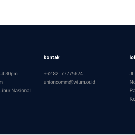
kontak
lo
0-4:30pm
+62 82177775624
Jl
pm
unioncomm@wium.or.id
No
Libur Nasional
Pa
Ko