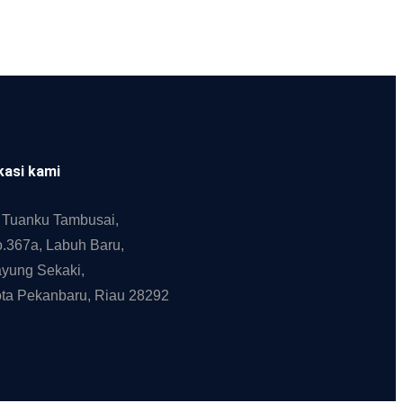
kasi kami
. Tuanku Tambusai,
.367a, Labuh Baru,
yung Sekaki,
ta Pekanbaru, Riau 28292