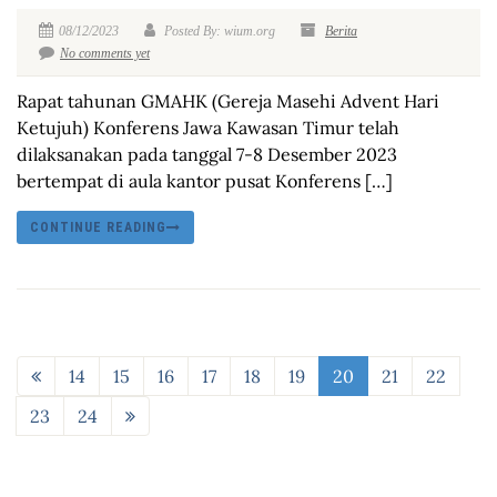
08/12/2023
Posted By: wium.org
Berita
No comments yet
Rapat tahunan GMAHK (Gereja Masehi Advent Hari
Ketujuh) Konferens Jawa Kawasan Timur telah
dilaksanakan pada tanggal 7-8 Desember 2023
bertempat di aula kantor pusat Konferens […]
CONTINUE READING
14
15
16
17
18
19
20
21
22
23
24