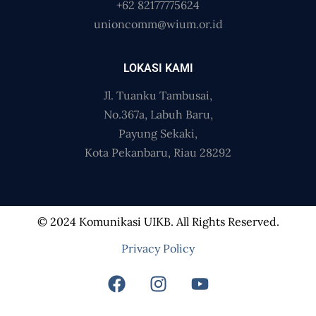
+62 82177775624
unioncomm@wium.or.id
LOKASI KAMI
Jl. Tuanku Tambusai,
No.367a, Labuh Baru,
Payung Sekaki,
Kota Pekanbaru, Riau 28292
© 2024 Komunikasi UIKB. All Rights Reserved.
Privacy Policy