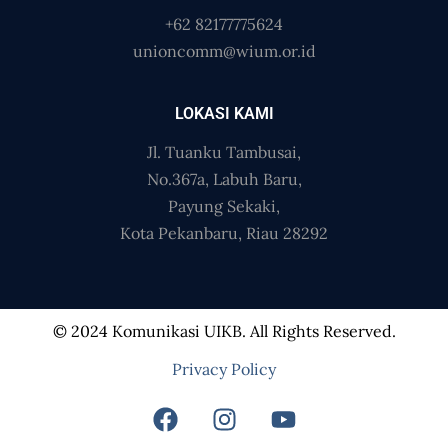
+62 82177775624
unioncomm@wium.or.id
LOKASI KAMI
Jl. Tuanku Tambusai,
No.367a, Labuh Baru,
Payung Sekaki,
Kota Pekanbaru, Riau 28292
© 2024 Komunikasi UIKB. All Rights Reserved.
Privacy Policy