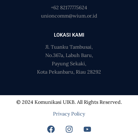
+62 82177775624
unioncomm@wium.or.id
LOKASI KAMI
Jl. Tuanku Tambusai,
No.367a, Labuh Baru,
Payung Sekaki,
Kota Pekanbaru, Riau 28292
© 2024 Komunikasi UIKB. All Rights Reserved.
Privacy Policy