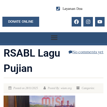
Layanan Doa
DONATE ONLINE
RSABL Lagu
No comments yet
Pujian
Posted on 28/11/2025
Posted By: wium.org
Categories: