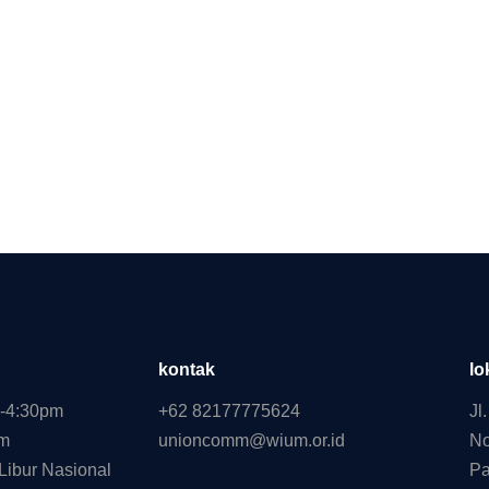
kontak
lo
0-4:30pm
+62 82177775624
Jl
pm
unioncomm@wium.or.id
No
Libur Nasional
Pa