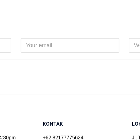
KONTAK
LO
-4:30pm
+62 82177775624
Jl.