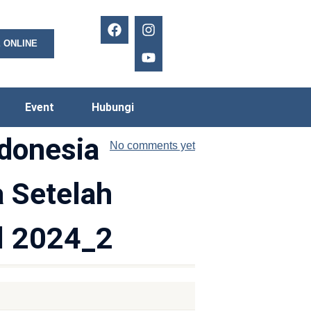
 ONLINE
Event
Hubungi
donesia
No comments yet
a Setelah
l 2024_2