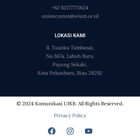
+62 82177775624
unioncomm@wium.or.id
LOKASI KAMI
Jl. Tuanku Tambusai,
No.367a, Labuh Baru,
Payung Sekaki,
Kota Pekanbaru, Riau 28292
© 2024 Komunikasi UIKB. All Rights Reserved.
Privacy Policy