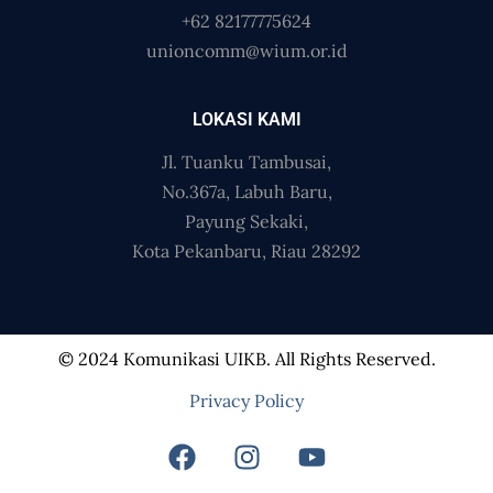
+62 82177775624
unioncomm@wium.or.id
LOKASI KAMI
Jl. Tuanku Tambusai,
No.367a, Labuh Baru,
Payung Sekaki,
Kota Pekanbaru, Riau 28292
© 2024 Komunikasi UIKB. All Rights Reserved.
Privacy Policy