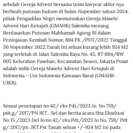
sebelah Gereja Advent bersama team lawyear akhir nya
berbuah putusan hukum di bulan Nopember tahun 2024.
pihak Pengadilan Negri memutuskan Gereja Masehi
Advent Hari Ketujuh (GMAHK) Salemba menang.
Berdasarkan Putusan Mahkamah Agung RI dalam
Peninjauan Kembali Nomor, 894 PK /PDT/2022 Tanggal
30 Nopember 2022,Tanah ini seluas kurang lebih 924 M2
yang terletak di Jalan Salemba Raya No, 45, RT 004/RW
005 Kelurahan Paseban, Kecamatan Senen, Jakarta Pusat
adalah milik Gereja Masehi Advent Hari Ketujuh di
Indonesia – Uni Indonesia Kawasan Barat (GMAHK-
UIKB).
Sesuai penetapan no 42/ eks Pdt/2023 Jo. No 759/
pdt.g/ 2017/PN JKT . Sel dan berita acara Sita Eksekusi
No 15 /2023 Del Jo.no 42/ eks.Pdt/2023 Jo No, 759/ Pdt
g/ 2017/pn .JKT.Pst Tanah seluas +/-924 M2 ini pada