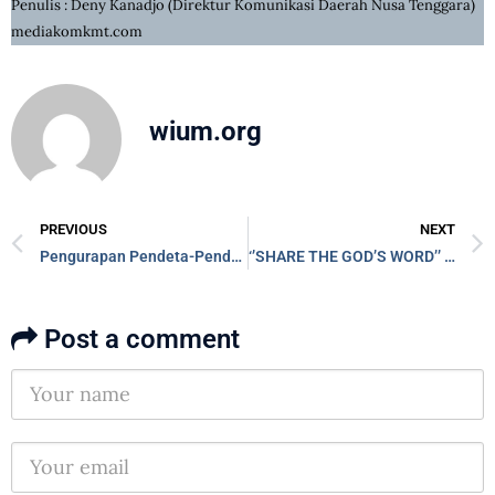
Penulis : Deny Kanadjo (Direktur Komunikasi Daerah Nusa Tenggara)
mediakomkmt.com
wium.org
PREVIOUS
NEXT
Pengurapan Pendeta-Pendeta Menjadi Pendeta Penuh di Daerah Misi Jawa Kawasan Tengah dan Jakarta Konferens
‘’SHARE THE GOD’S WORD’’ Menjadi Komitmen Rapat Akhir Tahun dan Pengurapan 6 Pendeta Muda di Daerah Misi Sumatera Kawasan Tengah
Post a comment