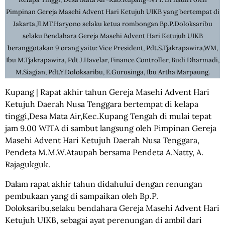
Pimpinan Gereja Masehi Advent Hari Ketujuh UIKB yang bertempat di
Jakarta,Jl.MT.Haryono selaku ketua rombongan Bp.P.Doloksaribu
selaku Bendahara Gereja Masehi Advent Hari Ketujuh UIKB
beranggotakan 9 orang yaitu: Vice President, Pdt.S.Tjakrapawira,WM,
Ibu M.Tjakrapawira, Pdt.J.Havelar, Finance Controller, Budi Dharmadi,
M.Siagian, Pdt.Y.Doloksaribu, E.Gurusinga, Ibu Artha Marpaung.
Kupang | Rapat akhir tahun Gereja Masehi Advent Hari
Ketujuh Daerah Nusa Tenggara bertempat di kelapa
tinggi,Desa Mata Air,Kec.Kupang Tengah di mulai tepat
jam 9.00 WITA di sambut langsung oleh Pimpinan Gereja
Masehi Advent Hari Ketujuh Daerah Nusa Tenggara,
Pendeta M.M.W.Ataupah bersama Pendeta A.Natty, A.
Rajagukguk.
Dalam rapat akhir tahun didahului dengan renungan
pembukaan yang di sampaikan oleh Bp.P.
Doloksaribu,selaku bendahara Gereja Masehi Advent Hari
Ketujuh UIKB, sebagai ayat perenungan di ambil dari