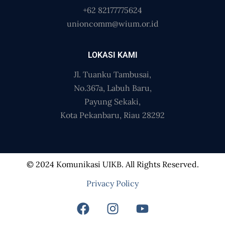
+62 82177775624
unioncomm@wium.or.id
LOKASI KAMI
Jl. Tuanku Tambusai,
No.367a, Labuh Baru,
Payung Sekaki,
Kota Pekanbaru, Riau 28292
© 2024 Komunikasi UIKB. All Rights Reserved.
Privacy Policy